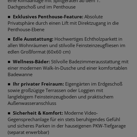
eine Klimaanlage mit Splitgeräten ab dem 1.
Dachgeschoß und im Penthouse
■
Exklusives Penthouse-Feature:
Absolute
Privatsphäre durch einen Lift mit Direktzugang in die
Penthouse-Ebene
■
Edle Ausstattung:
Hochwertiges Echtholzparkett in
allen Wohnräumen und stilvolle Feinsteinzeugfliesen im
edlen Großformat (60x60 cm)
■
Wellness-Bäder:
Stilvolle Badezimmerausstattung mit
einer modernen Walk-In-Dusche und einer komfortablen
Badewanne
■
Ihr privater Freiraum:
Eigengärten im Erdgeschoß
sowie großzügige Terrassen oder Loggien mit
langlebigem Feinsteinzeugboden und praktischem
Außenwasseranschluss
■
Sicherheit & Komfort:
Moderne Video-
Gegensprechanlage für ein stets beruhigendes Gefühl
und sicheres Parken in der hauseigenen PKW-Tiefgarage
(separat erwerbbar)