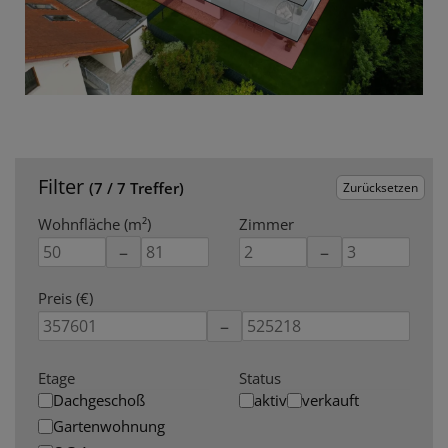
Filter
(7 / 7 Treffer)
Zurücksetzen
Wohnfläche (m²)
Zimmer
–
–
Preis (€)
–
Etage
Status
Dachgeschoß
aktiv
verkauft
Gartenwohnung